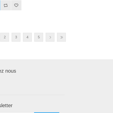
2
3
4
5
ez nous
letter