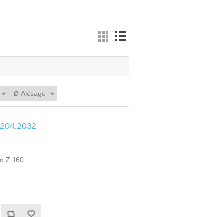
.204.2032
mm Z:160
C