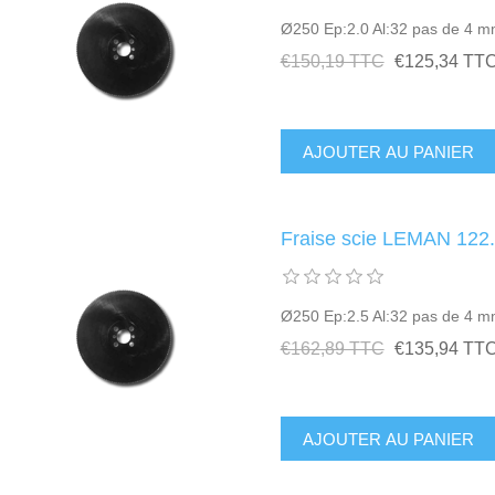
Ø250 Ep:2.0 Al:32 pas de 4 
€150,19 TTC
€125,34 TT
Fraise scie LEMAN 122
Ø250 Ep:2.5 Al:32 pas de 4 
€162,89 TTC
€135,94 TT