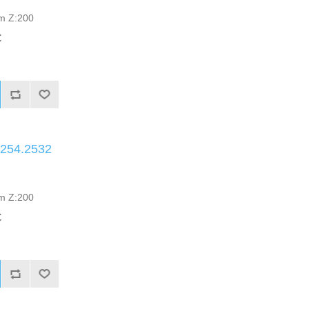
mm Z:200
C
.254.2532
mm Z:200
C