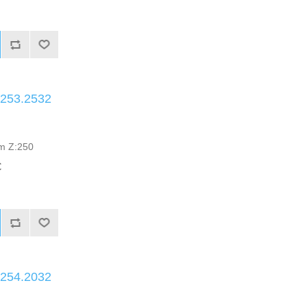
.253.2532
mm Z:250
C
.254.2032