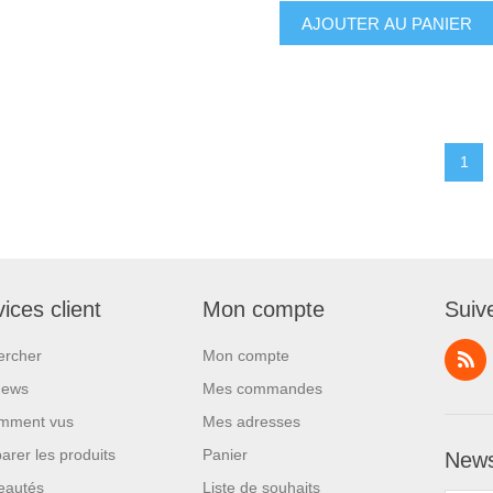
1
ices client
Mon compte
Suiv
ercher
Mon compte
News
Mes commandes
mment vus
Mes adresses
rer les produits
Panier
News
eautés
Liste de souhaits