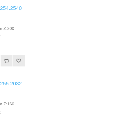
.254.2540
mm Z:200
C
.255.2032
mm Z:160
C