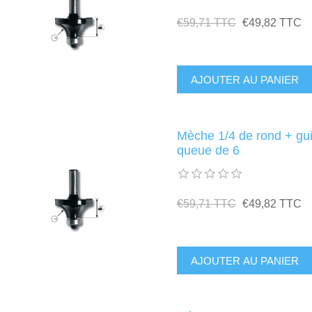
€59,71 TTC
€49,82 TTC
Mèche 1/4 de rond + g
queue de 6
€59,71 TTC
€49,82 TTC