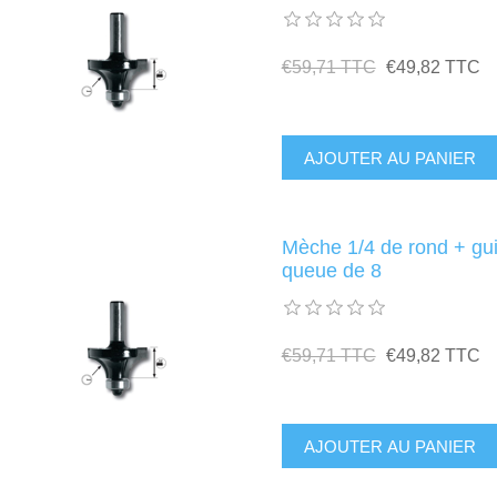
€59,71 TTC
€49,82 TTC
Mèche 1/4 de rond + g
queue de 8
€59,71 TTC
€49,82 TTC