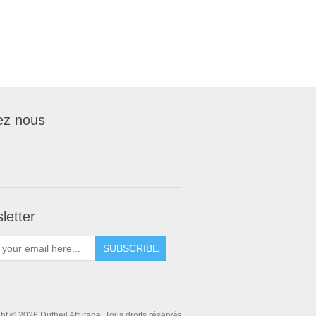
ez nous
letter
ht © 2026 Dutheil Affutage. Tous droits réservés.