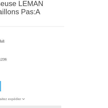
iseuse LEMAN
illons Pas:A
uit
1236
aitez expédier