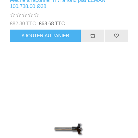
Mèche à façonner HM à fond plat LEMAN
100.738.00 Ø38
€82,30 TTC
€68,68 TTC