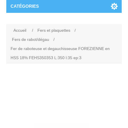
CATÉGORIES
Accueil
/
Fers et plaquettes
/
Fers de rabot/dégau
/
Fer de raboteuse et degauchisseuse FOREZIENNE en
HSS 18% FEHS350353 L:350 l:35 ep:3
Attribute name
Attribute value