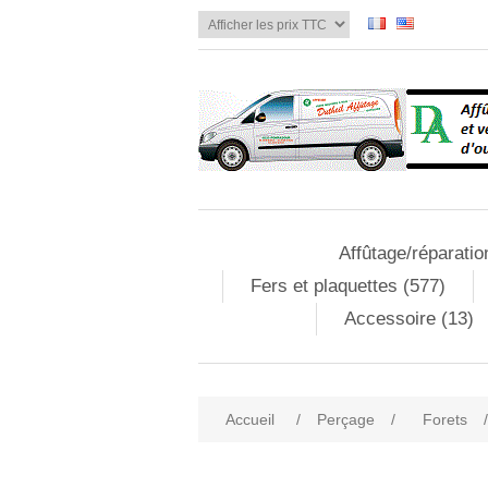
Affûtage/réparatio
Fers et plaquettes (577)
Accessoire (13)
Accueil
/
Perçage
/
Forets
/
Attribute name
Att