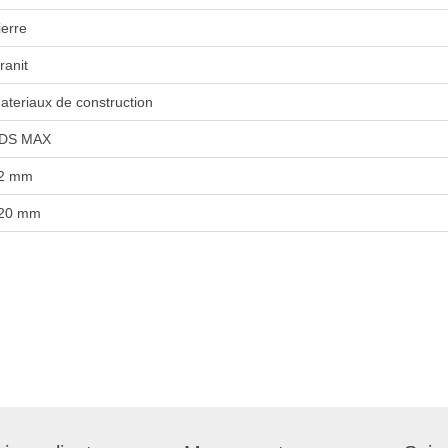
ierre
ranit
ateriaux de construction
DS MAX
2 mm
20 mm