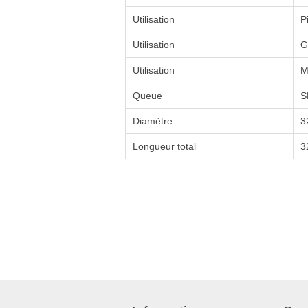
Utilisation
P
Utilisation
G
Utilisation
M
Queue
S
Diamètre
3
Longueur total
3