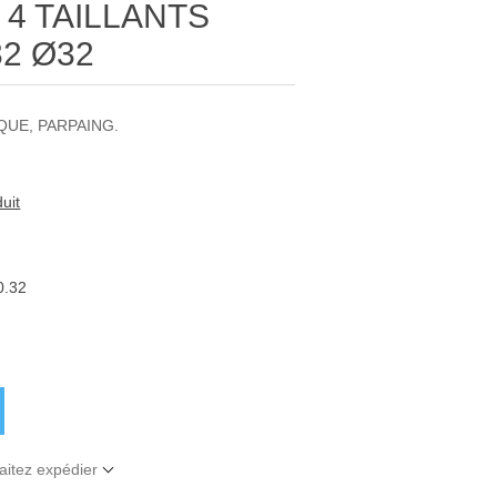
4 TAILLANTS
32 Ø32
QUE, PARPAING.
uit
0.32
aitez expédier