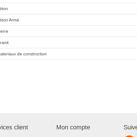
éton
éton Armé
ierre
ranit
ateriaux de construction
ices client
Mon compte
Suiv