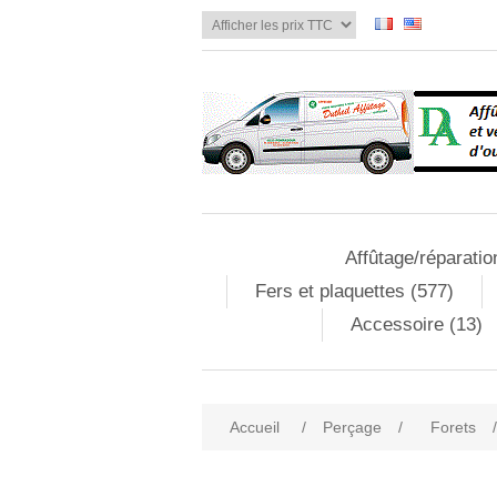
Affûtage/réparatio
Fers et plaquettes (577)
Accessoire (13)
Accueil
/
Perçage
/
Forets
/
Attribute name
Att