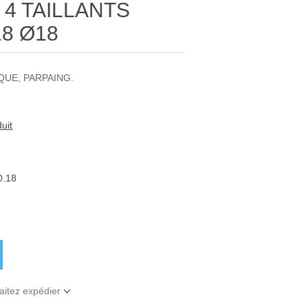
4 TAILLANTS
18 Ø18
QUE, PARPAING.
uit
0.18
aitez expédier