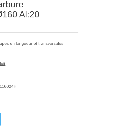
arbure
160 Al:20
pes en longueur et transversales
uit
116024H