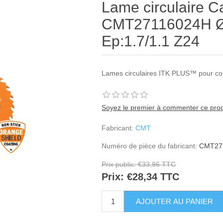
Lame circulaire C
CMT27116024H Ø
Ep:1.7/1.1 Z24
Lames circulaires ITK PLUS™ pour cou
Soyez le premier à commenter ce prod
Fabricant:
CMT
Numéro de pièce du fabricant:
CMT27
Prix public:
€33,96 TTC
Prix:
€28,34 TTC