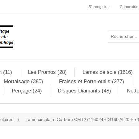
S'enregistrer
Connexion
n (11)
Les Promos (28)
Lames de scie (1616)
Mortaisage (385)
Fraises et Porte-outils (277)
Perçage (24)
Disques Diamants (48)
Netto
culaires
/
Lame circulaire Carbure CMT27116024H Ø160 Al:20 Ep:1
ribute value