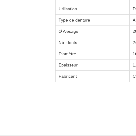
Utilisation
D
Type de denture
A
Ø Alésage
2
Nb. dents
2
Diamètre
1
Epaisseur
1
Fabricant
C