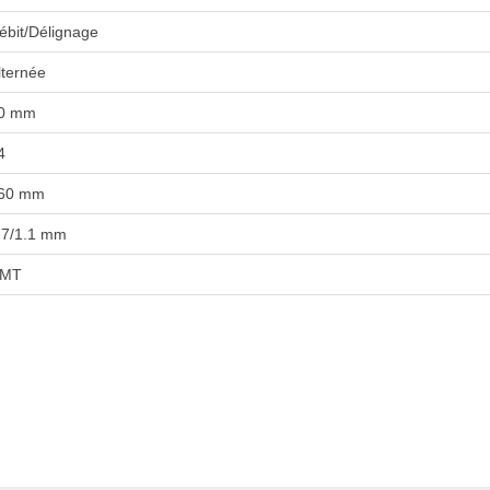
ébit/Délignage
lternée
0 mm
4
60 mm
.7/1.1 mm
MT