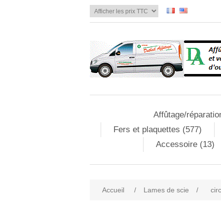
Affûtage/réparatio
Fers et plaquettes (577)
Accessoire (13)
Accueil
/
Lames de scie
/
cir
Attribute name
Att