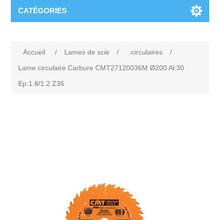
CATÉGORIES
Accueil
/
Lames de scie
/
circulaires
/
Lame circulaire Carbure CMT27120036M Ø200 Al:30
Ep:1.8/1.2 Z36
Attribute name
Attribute value