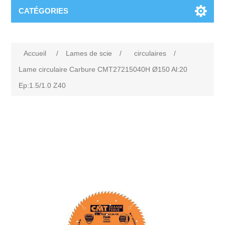
CATÉGORIES
Accueil
/
Lames de scie
/
circulaires
/
Lame circulaire Carbure CMT27215040H Ø150 Al:20
Ep:1.5/1.0 Z40
Attribute name
Attribute value