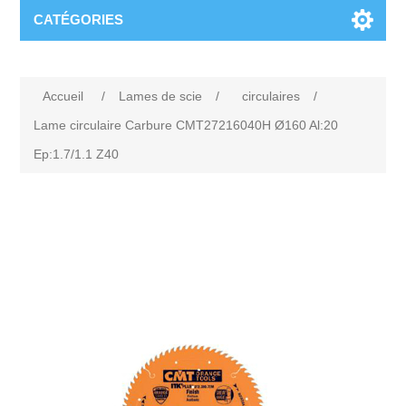
CATÉGORIES
Accueil
/
Lames de scie
/
circulaires
/
Lame circulaire Carbure CMT27216040H Ø160 Al:20
Ep:1.7/1.1 Z40
Attribute name
Attribute value