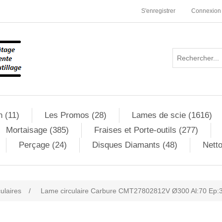
S'enregistrer
Connexion
n (11)
Les Promos (28)
Lames de scie (1616)
Mortaisage (385)
Fraises et Porte-outils (277)
Perçage (24)
Disques Diamants (48)
Netto
culaires
/
Lame circulaire Carbure CMT27802812V Ø300 Al:70 Ep:3
ribute value