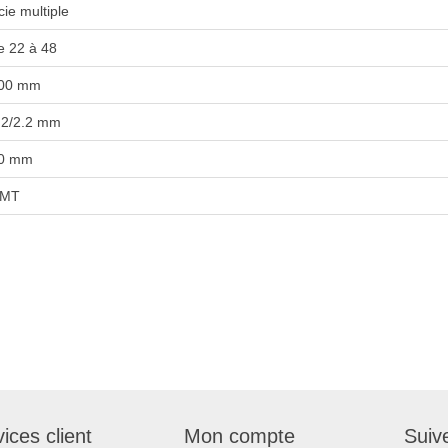
cie multiple
e 22 à 48
00 mm
.2/2.2 mm
0 mm
MT
ices client
Mon compte
Suiv