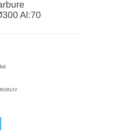
arbure
300 Al:70
uit
802812V