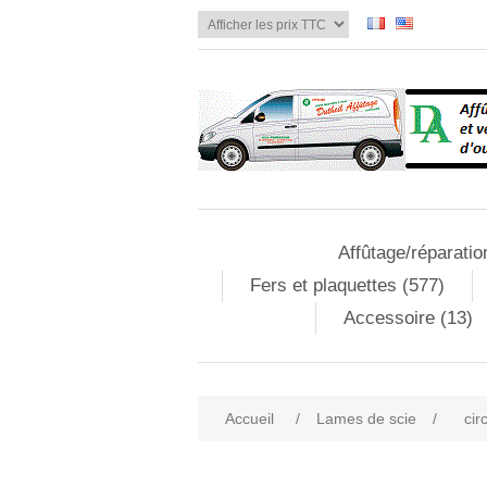
Affûtage/réparatio
Fers et plaquettes (577)
Accessoire (13)
Accueil
/
Lames de scie
/
cir
Attribute name
Att