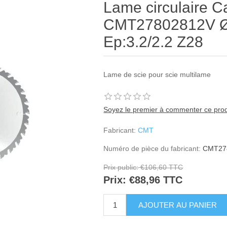
Lame circulaire C
CMT27802812V Ø
Ep:3.2/2.2 Z28
Lame de scie pour scie multilame
Soyez le premier à commenter ce prod
Fabricant:
CMT
Numéro de pièce du fabricant:
CMT27
Prix public:
€106,60 TTC
Prix:
€88,96 TTC