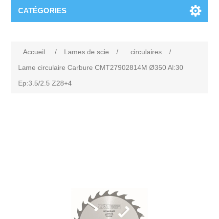
CATÉGORIES
Accueil
/
Lames de scie
/
circulaires
/
Lame circulaire Carbure CMT27902814M Ø350 Al:30
Ep:3.5/2.5 Z28+4
Attribute name
Attribute value