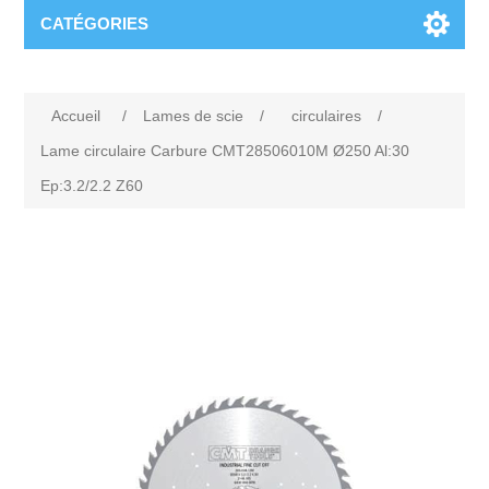
CATÉGORIES
Accueil
/
Lames de scie
/
circulaires
/
Lame circulaire Carbure CMT28506010M Ø250 Al:30
Ep:3.2/2.2 Z60
Attribute name
Attribute value