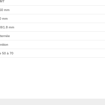
MT
60 mm
0 mm
.8/1.8 mm
lternée
inition
e 50 à 70