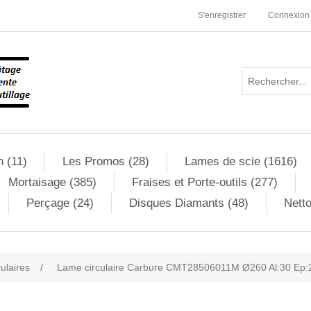
S'enregistrer
Connexion
n (11)
Les Promos (28)
Lames de scie (1616)
Mortaisage (385)
Fraises et Porte-outils (277)
Perçage (24)
Disques Diamants (48)
Netto
culaires
/
Lame circulaire Carbure CMT28506011M Ø260 Al:30 Ep:2
ribute value