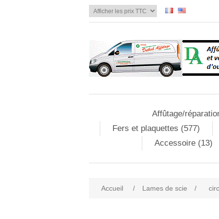
Affûtage/réparatio
Fers et plaquettes (577)
Accessoire (13)
Accueil
/
Lames de scie
/
cir
Attribute name
Att