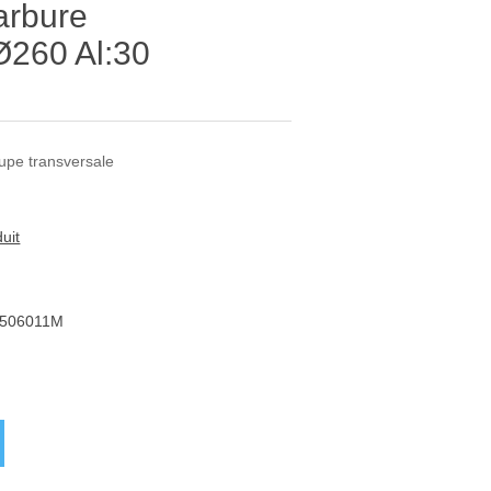
arbure
260 Al:30
oupe transversale
uit
506011M