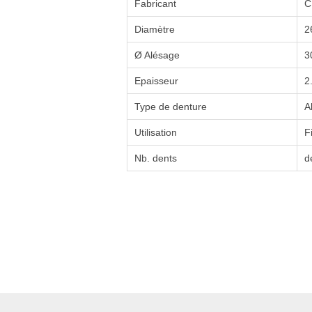
Fabricant
C
Diamètre
2
Ø Alésage
3
Epaisseur
2
Type de denture
A
Utilisation
F
Nb. dents
d