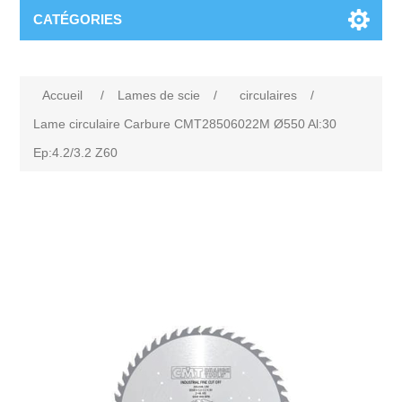
CATÉGORIES
Accueil
/
Lames de scie
/
circulaires
/
Lame circulaire Carbure CMT28506022M Ø550 Al:30
Ep:4.2/3.2 Z60
Attribute name
Attribute value