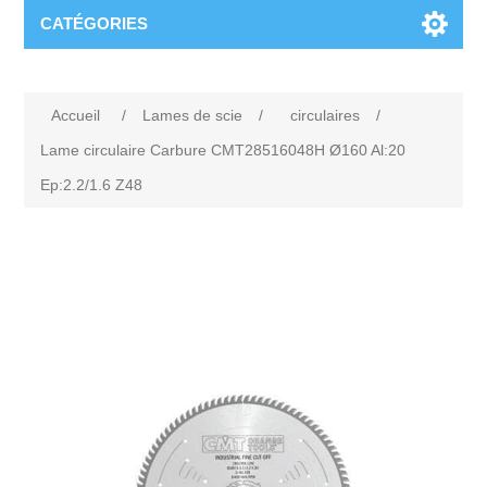
CATÉGORIES
Accueil
/
Lames de scie
/
circulaires
/
Lame circulaire Carbure CMT28516048H Ø160 Al:20
Ep:2.2/1.6 Z48
Attribute name
Attribute value