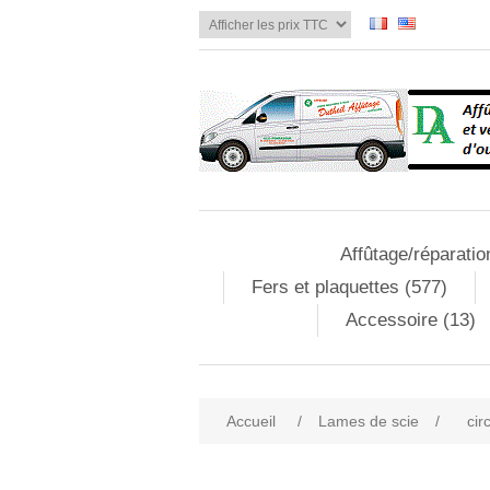
Affûtage/réparatio
Fers et plaquettes (577)
Accessoire (13)
Accueil
/
Lames de scie
/
cir
Attribute name
Att