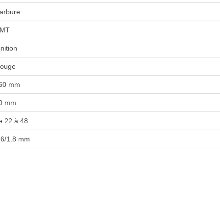
arbure
MT
inition
ouge
60 mm
0 mm
e 22 à 48
.6/1.8 mm