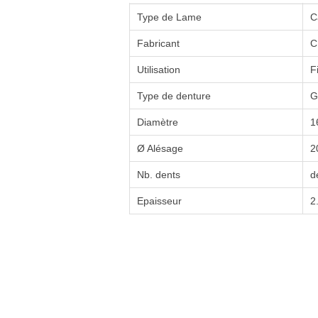
Type de Lame
C
Fabricant
C
Utilisation
F
Type de denture
G
Diamètre
1
Ø Alésage
2
Nb. dents
d
Epaisseur
2