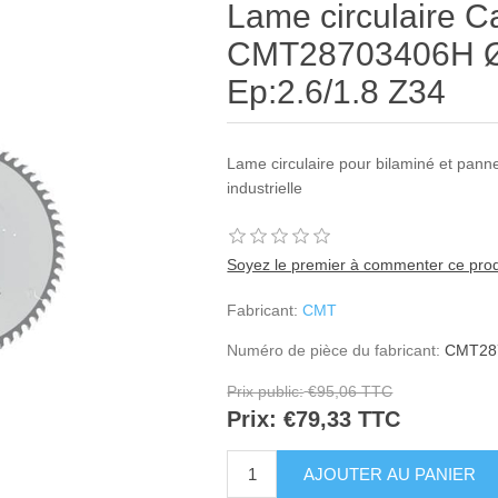
Lame circulaire C
CMT28703406H Ø
Ep:2.6/1.8 Z34
Lame circulaire pour bilaminé et panne
industrielle
Soyez le premier à commenter ce prod
Fabricant:
CMT
Numéro de pièce du fabricant:
CMT28
Prix public:
€95,06 TTC
Prix:
€79,33 TTC