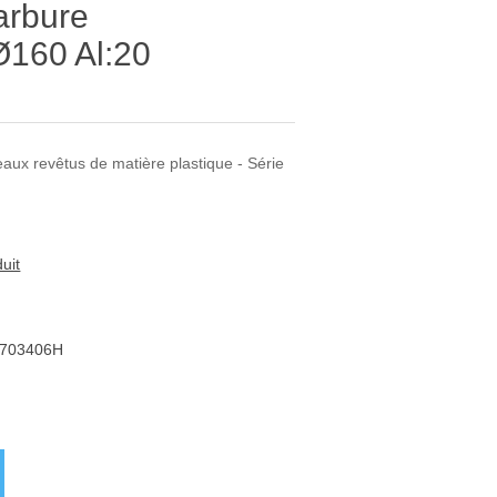
arbure
160 Al:20
aux revêtus de matière plastique - Série
uit
703406H