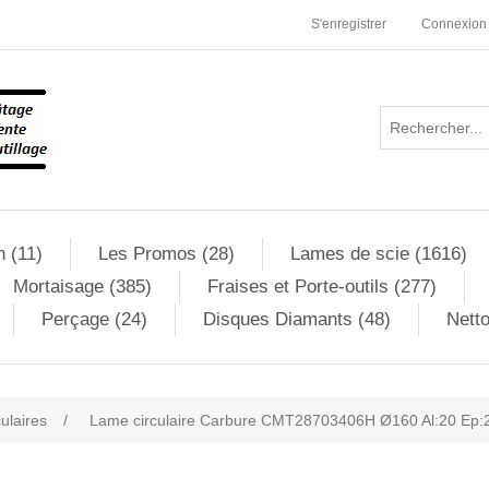
S'enregistrer
Connexion
n (11)
Les Promos (28)
Lames de scie (1616)
Mortaisage (385)
Fraises et Porte-outils (277)
Perçage (24)
Disques Diamants (48)
Netto
culaires
/
Lame circulaire Carbure CMT28703406H Ø160 Al:20 Ep:2
ribute value