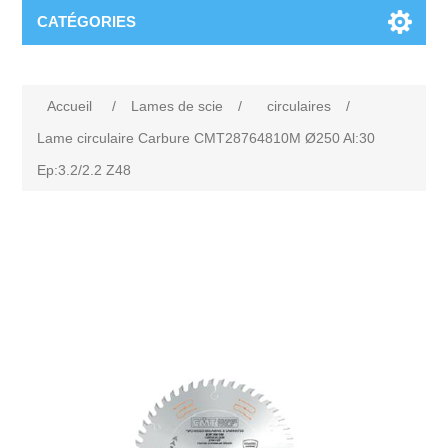
CATÉGORIES
Accueil
/
Lames de scie
/
circulaires
/
Lame circulaire Carbure CMT28764810M Ø250 Al:30
Ep:3.2/2.2 Z48
Attribute name
Attribute value