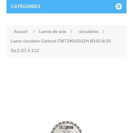
CATÉGORIES
Accueil
/
Lames de scie
/
circulaires
/
Lame circulaire Carbure CMT29016012H Ø160 Al:20
Ep:2.2/1.6 Z12
Attribute name
Attribute value