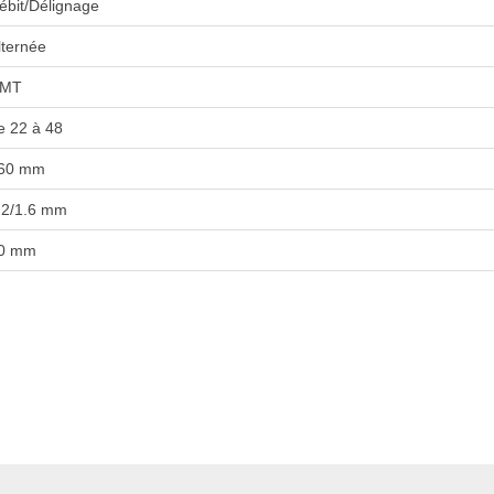
ébit/Délignage
lternée
MT
e 22 à 48
60 mm
.2/1.6 mm
0 mm