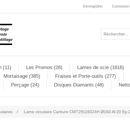
S'enregistrer
Connexion
n (11)
Les Promos (28)
Lames de scie (1616)
Mortaisage (385)
Fraises et Porte-outils (277)
Perçage (24)
Disques Diamants (48)
Netto
culaires
/
Lame circulaire Carbure CMT29116024H Ø160 Al:20 Ep:2
ribute value