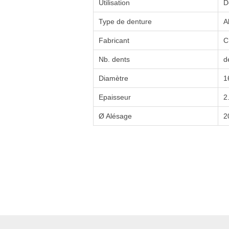
Utilisation
D
Type de denture
A
Fabricant
C
Nb. dents
d
Diamètre
1
Epaisseur
2
Ø Alésage
2