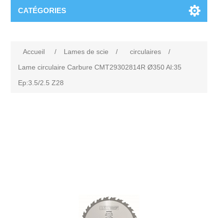
CATÉGORIES
Accueil
/
Lames de scie
/
circulaires
/
Lame circulaire Carbure CMT29302814R Ø350 Al:35
Ep:3.5/2.5 Z28
Attribute name
Attribute value