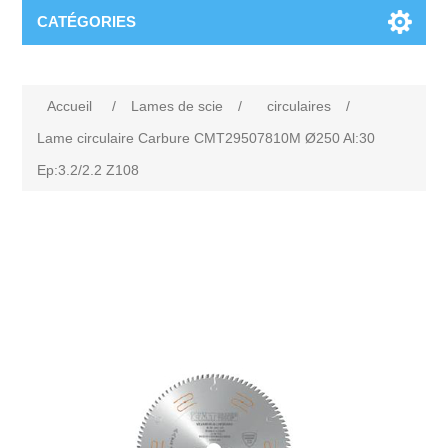
CATÉGORIES
Accueil
/
Lames de scie
/
circulaires
/
Lame circulaire Carbure CMT29507810M Ø250 Al:30
Ep:3.2/2.2 Z108
Attribute name
Attribute value