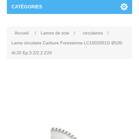
CATÉGORIES
Accueil
/
Lames de scie
/
circulaires
/
Lame circulaire Carbure Forezienne LC1002001G Ø100
Al:20 Ep:3.2/2.2 Z20
Attribute name
Attribute value