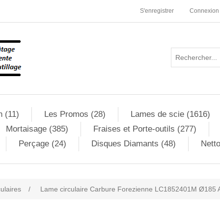
S'enregistrer
Connexion
n (11)
Les Promos (28)
Lames de scie (1616)
Mortaisage (385)
Fraises et Porte-outils (277)
Perçage (24)
Disques Diamants (48)
Netto
culaires
/
Lame circulaire Carbure Forezienne LC1852401M Ø185 A
ribute value