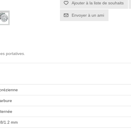
es portatives.
orézienne
arbure
lternée
.8/1.2 mm