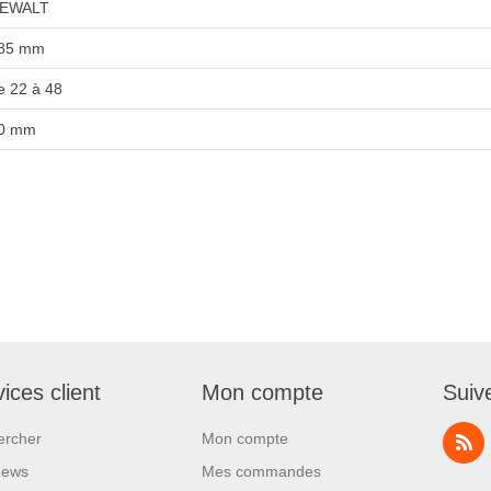
EWALT
85 mm
e 22 à 48
0 mm
ices client
Mon compte
Suiv
ercher
Mon compte
News
Mes commandes