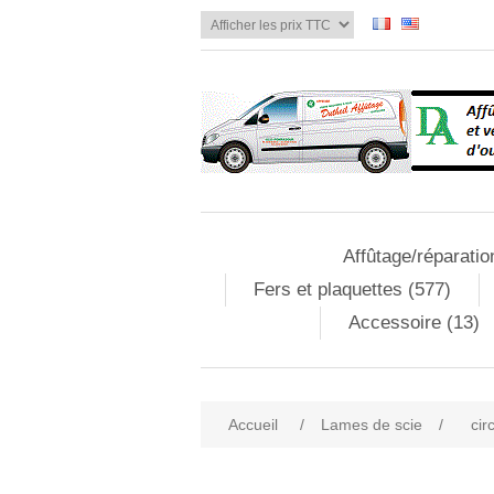
Affûtage/réparatio
Fers et plaquettes (577)
Accessoire (13)
Accueil
/
Lames de scie
/
cir
Attribute name
Att