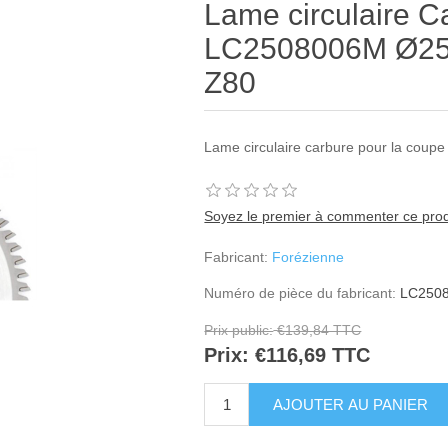
Lame circulaire C
LC2508006M Ø250 
Z80
Lame circulaire carbure pour la coupe
Soyez le premier à commenter ce prod
Fabricant:
Forézienne
Numéro de pièce du fabricant:
LC250
Prix public:
€139,84 TTC
Prix:
€116,69 TTC