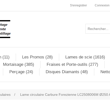
S'enregistrer
Connexion
n (11)
Les Promos (28)
Lames de scie (1616)
Mortaisage (385)
Fraises et Porte-outils (277)
Perçage (24)
Disques Diamants (48)
Netto
culaires
/
Lame circulaire Carbure Forezienne LC2508006M Ø250 A
ribute value