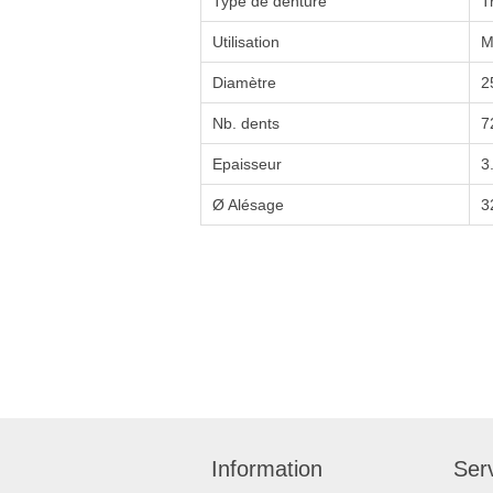
Type de denture
T
Utilisation
M
Diamètre
2
Nb. dents
7
Epaisseur
3
Ø Alésage
3
Information
Serv