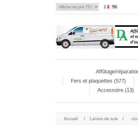
Affûtage/réparatio
Fers et plaquettes (577)
Accessoire (13)
Accueil
/
Lames de scie
/
cir
Attribute name
Att