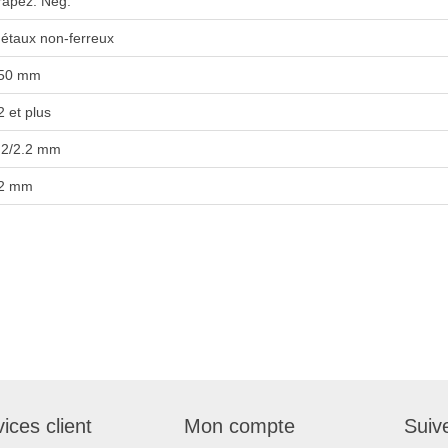
rapéz. Nég.
étaux non-ferreux
50 mm
2 et plus
.2/2.2 mm
2 mm
ices client
Mon compte
Suiv