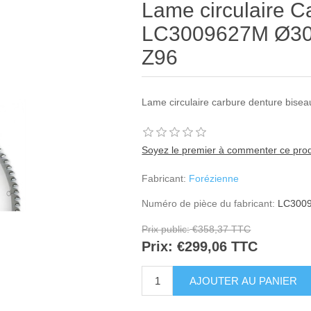
Lame circulaire C
LC3009627M Ø300 
Z96
Lame circulaire carbure denture bisea
Soyez le premier à commenter ce prod
Fabricant:
Forézienne
Numéro de pièce du fabricant:
LC300
Prix public:
€358,37 TTC
Prix:
€299,06 TTC