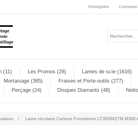
S'enregistrer
Connexion
n (11)
Les Promos (28)
Lames de scie (1616)
Mortaisage (385)
Fraises et Porte-outils (277)
Perçage (24)
Disques Diamants (48)
Netto
culaires
/
Lame circulaire Carbure Forezienne LC3009627M Ø300 A
ribute value