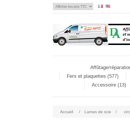
Affûtage/réparatio
Fers et plaquettes (577)
Accessoire (13)
Accueil
/
Lames de scie
/
cir
Attribute name
Att