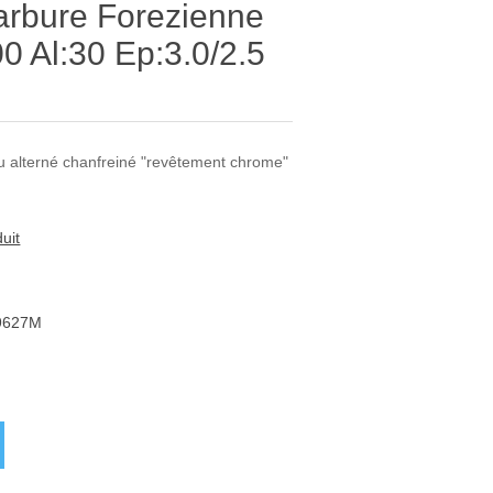
arbure Forezienne
Al:30 Ep:3.0/2.5
u alterné chanfreiné "revêtement chrome"
uit
9627M