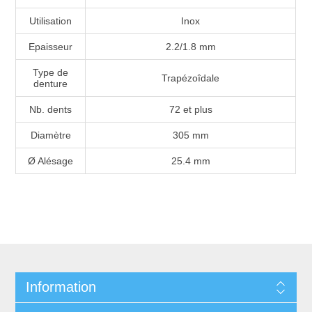
Utilisation
Inox
Epaisseur
2.2/1.8 mm
Type de
Trapézoîdale
denture
Nb. dents
72 et plus
Diamètre
305 mm
Ø Alésage
25.4 mm
Information