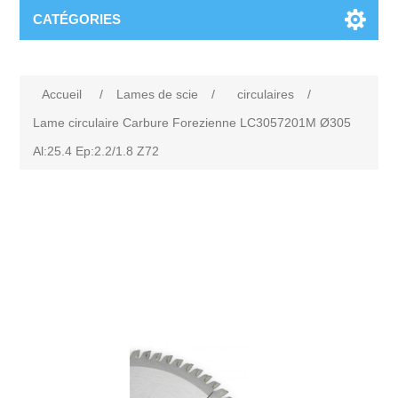
CATÉGORIES
Accueil
/
Lames de scie
/
circulaires
/
Lame circulaire Carbure Forezienne LC3057201M Ø305
Al:25.4 Ep:2.2/1.8 Z72
Attribute name
Attribute value