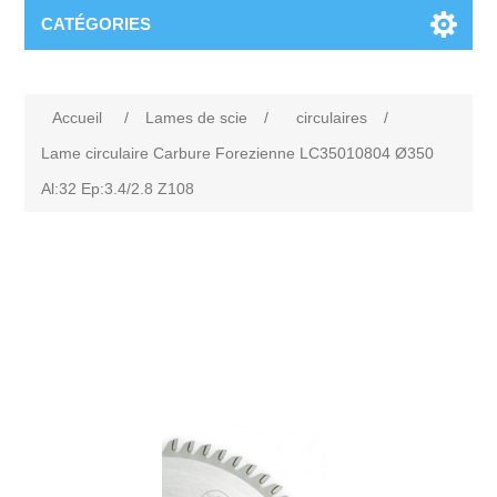
CATÉGORIES
Accueil
/
Lames de scie
/
circulaires
/
Lame circulaire Carbure Forezienne LC35010804 Ø350
Al:32 Ep:3.4/2.8 Z108
Attribute name
Attribute value