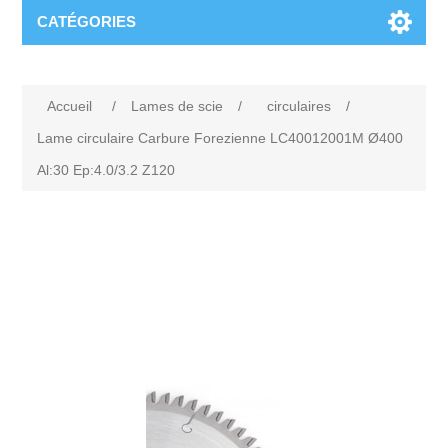
CATÉGORIES
Accueil
/
Lames de scie
/
circulaires
/
Lame circulaire Carbure Forezienne LC40012001M Ø400
Al:30 Ep:4.0/3.2 Z120
Attribute name
Attribute value