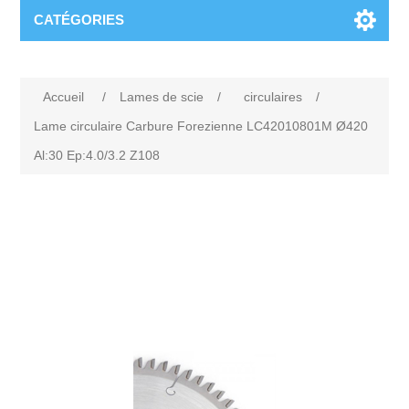
CATÉGORIES
Accueil
/
Lames de scie
/
circulaires
/
Lame circulaire Carbure Forezienne LC42010801M Ø420
Al:30 Ep:4.0/3.2 Z108
Attribute name
Attribute value