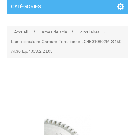
CATÉGORIES
Accueil
/
Lames de scie
/
circulaires
/
Lame circulaire Carbure Forezienne LC45010802M Ø450
Al:30 Ep:4.0/3.2 Z108
Attribute name
Attribute value