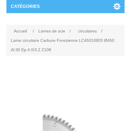
CATÉGORIES
Accueil
/
Lames de scie
/
circulaires
/
Lame circulaire Carbure Forezienne LC45010803 Ø450
Al:30 Ep:4.0/3.2 Z108
Attribute name
Attribute value