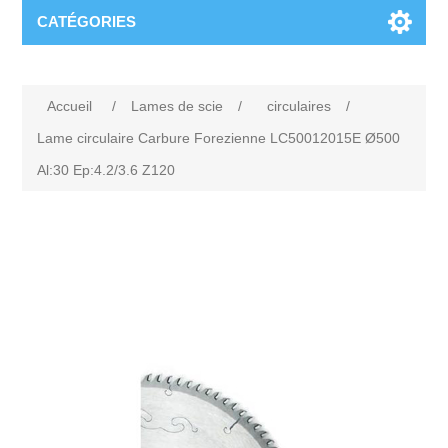
CATÉGORIES
Accueil
/
Lames de scie
/
circulaires
/
Lame circulaire Carbure Forezienne LC50012015E Ø500
Al:30 Ep:4.2/3.6 Z120
Attribute name
Attribute value