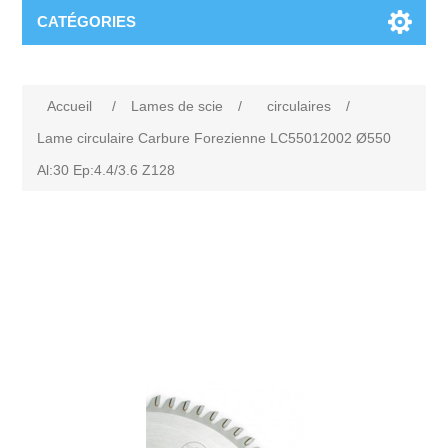
CATÉGORIES
Accueil
/
Lames de scie
/
circulaires
/
Lame circulaire Carbure Forezienne LC55012002 Ø550
Al:30 Ep:4.4/3.6 Z128
Attribute name
Attribute value