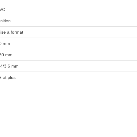
VC
inition
ise à format
0 mm
50 mm
.4/3.6 mm
2 et plus