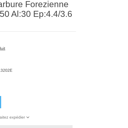
arbure Forezienne
 Al:30 Ep:4.4/3.6
uit
13202E
aitez expédier