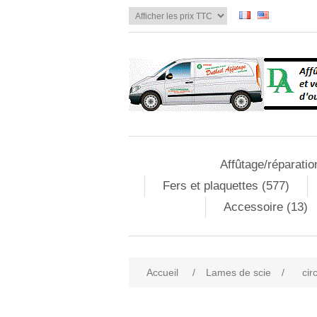
Affûtage/réparatio
Fers et plaquettes (577)
Accessoire (13)
Accueil
/
Lames de scie
/
cir
Attribute name
Att