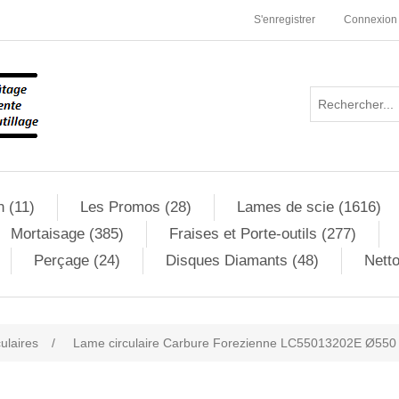
S'enregistrer
Connexion
n (11)
Les Promos (28)
Lames de scie (1616)
Mortaisage (385)
Fraises et Porte-outils (277)
Perçage (24)
Disques Diamants (48)
Netto
culaires
/
Lame circulaire Carbure Forezienne LC55013202E Ø550 A
ribute value