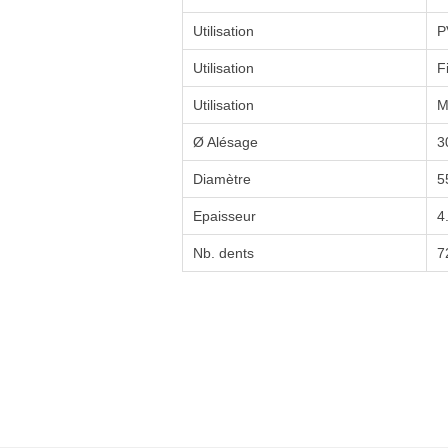
Utilisation
P
Utilisation
F
Utilisation
M
Ø Alésage
3
Diamètre
5
Epaisseur
4
Nb. dents
7