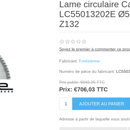
Lame circulaire C
LC55013202E Ø550
Z132
Soyez le premier à commenter ce prod
Fabricant:
Forézienne
Numéro de pièce du fabricant:
LC550
Prix public:
€846,05 TTC
Prix:
€706,03 TTC
Adresse à partir de laquelle vous souh