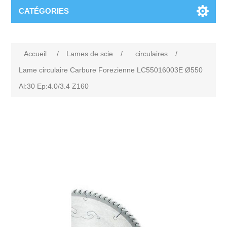
CATÉGORIES
Accueil
/
Lames de scie
/
circulaires
/
Lame circulaire Carbure Forezienne LC55016003E Ø550
Al:30 Ep:4.0/3.4 Z160
Attribute name
Attribute value