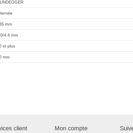
UNDEGGER
lternée
35 mm
.0/4.4 mm
2 et plus
0 mm
ices client
Mon compte
Suiv