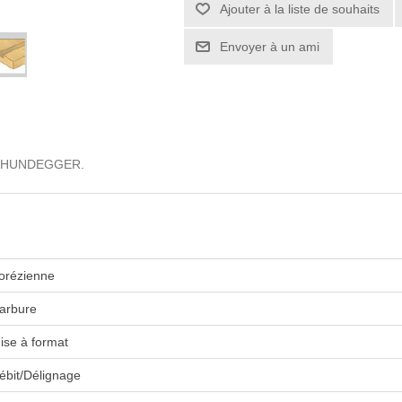
lle HUNDEGGER.
orézienne
arbure
ise à format
ébit/Délignage