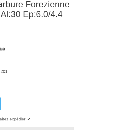
arbure Forezienne
l:30 Ep:6.0/4.4
uit
7201
aitez expédier