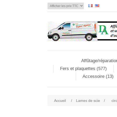
Affûtage/réparatio
Fers et plaquettes (577)
Accessoire (13)
Accueil
/
Lames de scie
/
cir
Attribute name
Att