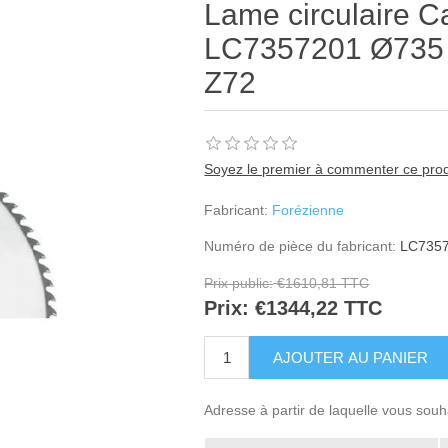
Lame circulaire C
LC7357201 Ø735 A
Z72
Soyez le premier à commenter ce prod
Fabricant:
Forézienne
Numéro de pièce du fabricant:
LC735
Prix public:
€1610,81 TTC
Prix:
€1344,22 TTC
Adresse à partir de laquelle vous souh