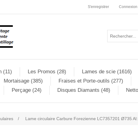
S'enregistrer
Connexion
n (11)
Les Promos (28)
Lames de scie (1616)
Mortaisage (385)
Fraises et Porte-outils (277)
Perçage (24)
Disques Diamants (48)
Netto
culaires
/
Lame circulaire Carbure Forezienne LC7357201 Ø735 Al:
ribute value