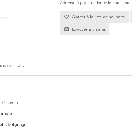
Adresse à partir de laquelle vous souh
le HUNDEGGER..
orézienne
arbure
ébit/Délignage