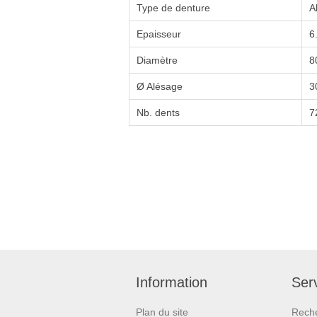
Type de denture
A
Epaisseur
6
Diamètre
8
Ø Alésage
3
Nb. dents
7
Information
Serv
Plan du site
Rech