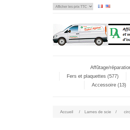
Affûtage/réparatio
Fers et plaquettes (577)
Accessoire (13)
Accueil
/
Lames de scie
/
cir
Attribute name
Att