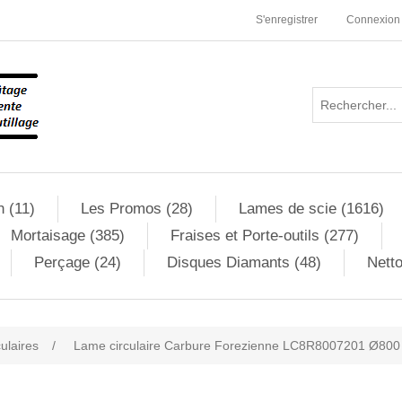
S'enregistrer
Connexion
n (11)
Les Promos (28)
Lames de scie (1616)
Mortaisage (385)
Fraises et Porte-outils (277)
Perçage (24)
Disques Diamants (48)
Netto
culaires
/
Lame circulaire Carbure Forezienne LC8R8007201 Ø800 A
ribute value