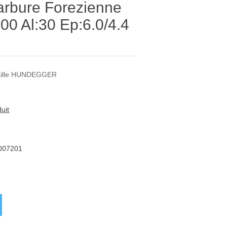
arbure Forezienne
 Al:30 Ep:6.0/4.4
 taille HUNDEGGER
uit
007201