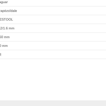
aguar
rapézoîdale
ESTOOL
.2/1.6 mm
60 mm
0 mm
8