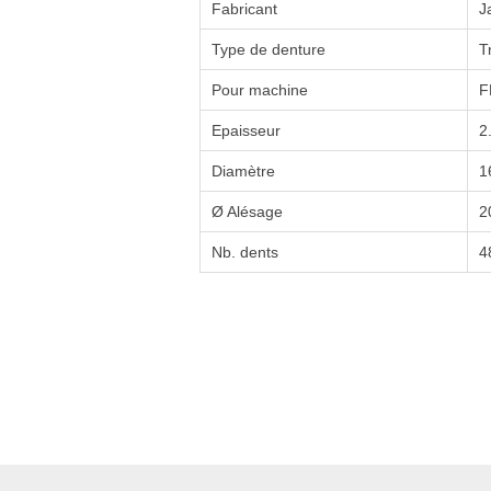
Fabricant
J
Type de denture
T
Pour machine
F
Epaisseur
2
Diamètre
1
Ø Alésage
2
Nb. dents
4