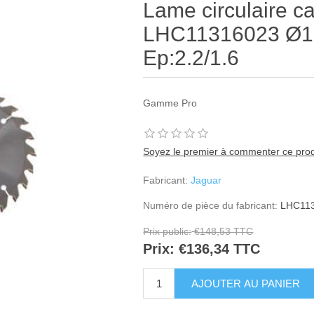
Lame circulaire c
LHC11316023 Ø16
Ep:2.2/1.6
Gamme Pro
Soyez le premier à commenter ce prod
Fabricant:
Jaguar
Numéro de pièce du fabricant:
LHC11
Prix public:
€148,53 TTC
Prix:
€136,34 TTC