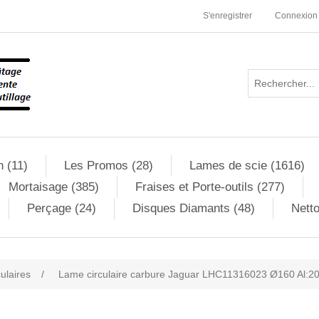
S'enregistrer
Connexion
n (11)
Les Promos (28)
Lames de scie (1616)
Mortaisage (385)
Fraises et Porte-outils (277)
Perçage (24)
Disques Diamants (48)
Netto
culaires
/
Lame circulaire carbure Jaguar LHC11316023 Ø160 Al:20
ribute value