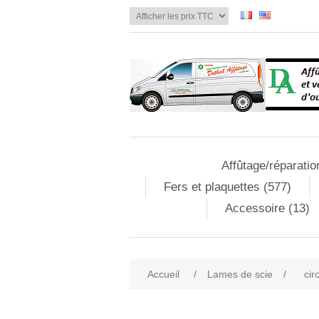
Affûtage/réparatio
Fers et plaquettes (577)
Accessoire (13)
Accueil
/
Lames de scie
/
cir
Attribute name
Att