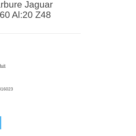
arbure Jaguar
0 Al:20 Z48
uit
316023