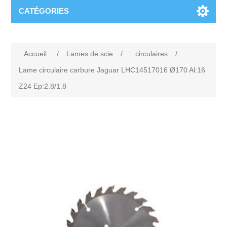
CATÉGORIES
Accueil
/
Lames de scie
/
circulaires
/
Lame circulaire carbure Jaguar LHC14517016 Ø170 Al:16
Z24 Ep:2.8/1.8
Attribute name
Attribute value