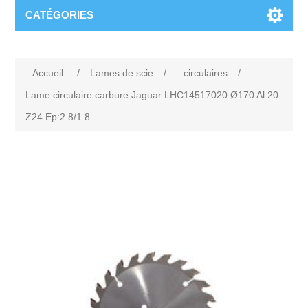
CATÉGORIES
Accueil
/
Lames de scie
/
circulaires
/
Lame circulaire carbure Jaguar LHC14517020 Ø170 Al:20
Z24 Ep:2.8/1.8
Attribute name
Attribute value