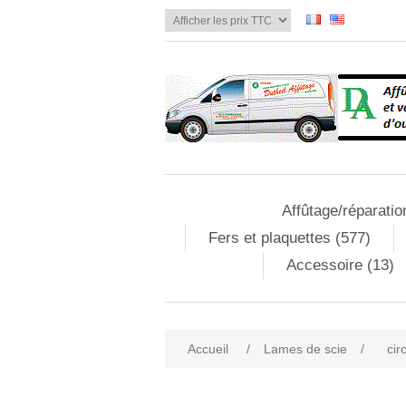
Affûtage/réparatio
Fers et plaquettes (577)
Accessoire (13)
Accueil
/
Lames de scie
/
cir
Attribute name
Att