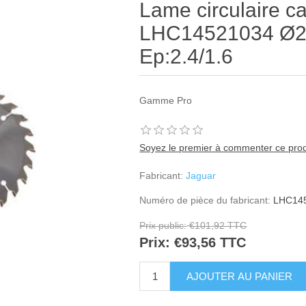
Lame circulaire c
LHC14521034 Ø21
Ep:2.4/1.6
Gamme Pro
Soyez le premier à commenter ce prod
Fabricant:
Jaguar
Numéro de pièce du fabricant:
LHC14
Prix public:
€101,92 TTC
Prix:
€93,56 TTC