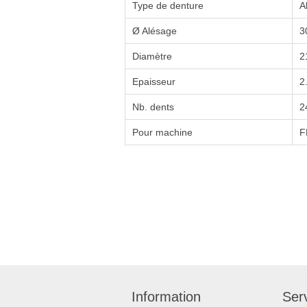
Type de denture
A
Ø Alésage
3
Diamètre
2
Epaisseur
2
Nb. dents
2
Pour machine
F
Information
Serv