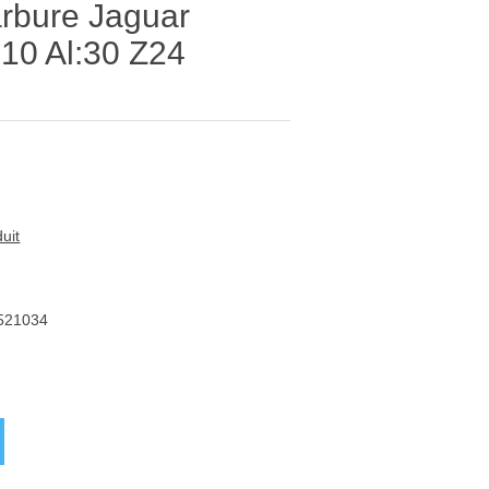
arbure Jaguar
0 Al:30 Z24
uit
521034