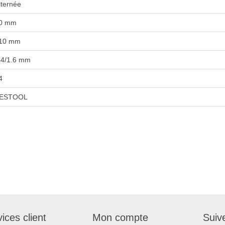
lternée
0 mm
10 mm
.4/1.6 mm
4
ESTOOL
ices client
Mon compte
Suiv