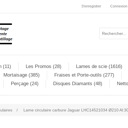
S'enregistrer
Connexion
n (11)
Les Promos (28)
Lames de scie (1616)
Mortaisage (385)
Fraises et Porte-outils (277)
Perçage (24)
Disques Diamants (48)
Netto
culaires
/
Lame circulaire carbure Jaguar LHC14521034 Ø210 Al:30
ribute value