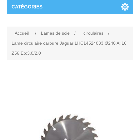
CATÉGORIES
Accueil
/
Lames de scie
/
circulaires
/
Lame circulaire carbure Jaguar LHC14524033 Ø240 Al:16
Z56 Ep:3.0/2.0
Attribute name
Attribute value