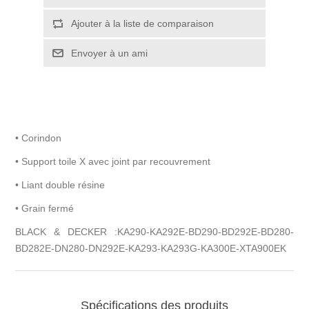
• Corindon
• Support toile X avec joint par recouvrement
• Liant double résine
• Grain fermé
BLACK & DECKER :KA290-KA292E-BD290-BD292E-BD280-
BD282E-DN280-DN292E-KA293-KA293G-KA300E-XTA900EK
Spécifications des produits