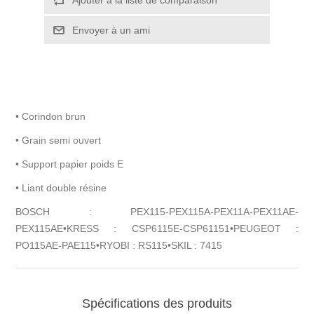
• Corindon brun
• Grain semi ouvert
• Support papier poids E
• Liant double résine
BOSCH : PEX115-PEX115A-PEX11A-PEX11AE-
PEX115AE•KRESS : CSP6115E-CSP61151•PEUGEOT :
PO115AE-PAE115•RYOBI : RS115•SKIL : 7415
Spécifications des produits