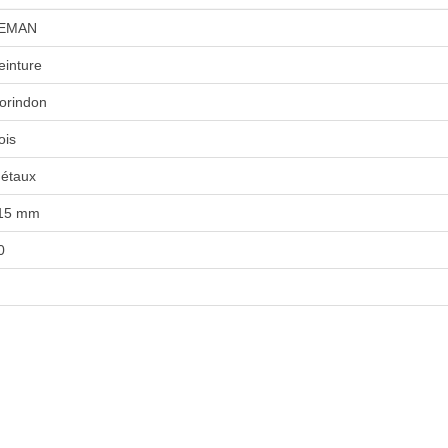
EMAN
einture
orindon
ois
étaux
15 mm
0