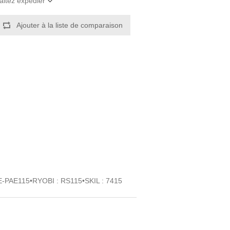
aitez expédier
AE115•RYOBI : RS115•SKIL : 7415