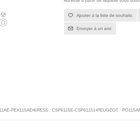
Adresse à partir de laquelle vous souh
1AE-PEX115AE•KRESS : CSP6115E-CSP61151•PEUGEOT : PO115AE-P