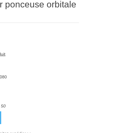
r ponceuse orbitale
uit
.080
 50