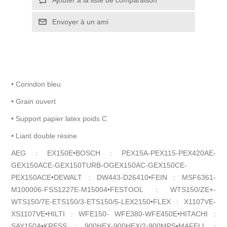
• Corindon bleu
• Grain ouvert
• Support papier latex poids C
• Liant double résine
AEG : EX150E•BOSCH : PEX15A-PEX115-PEX420AE-
GEX150ACE-GEX150TURB-OGEX150AC-GEX150CE-
PEX150ACE•DEWALT : DW443-D26410•FEIN : MSF6361-
M100006-FSS1227E-M15004•FESTOOL : WTS150/ZE+-
WTS150/7E-ETS150/3-ETS150/5-LEX2150•FLEX : X1107VE-
XS1107VE•HILTI : WFE150- WFE380-WFE450E•HITACHI :
SAY150A•KRESS : 900HEX-900HEX/2-900MPS•MAFELL :