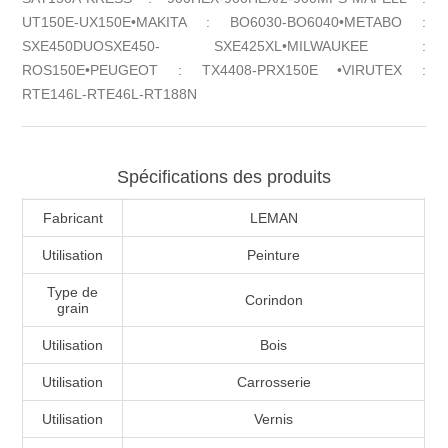
UT150E-UX150E•MAKITA : BO6030-BO6040•METABO :
SXE450DUOSXE450- SXE425XL•MILWAUKEE :
ROS150E•PEUGEOT : TX4408-PRX150E •VIRUTEX :
RTE146L-RTE46L-RT188N
Spécifications des produits
Fabricant
LEMAN
Utilisation
Peinture
Type de
Corindon
grain
Utilisation
Bois
Utilisation
Carrosserie
Utilisation
Vernis