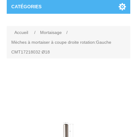
CATÉGORIES
Accueil
/
Mortaisage
/
Mèches à mortaiser à coupe droite rotation:Gauche
CMT17218032 Ø18
Attribute name
Attribute value