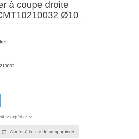
r à coupe droite
e CMT10210032 Ø10
uit
210032
aitez expédier