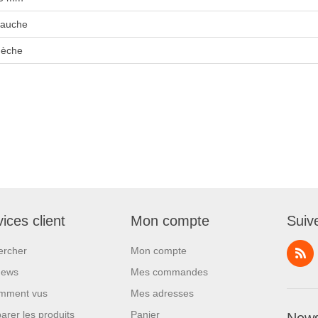
auche
èche
ices client
Mon compte
Suiv
ercher
Mon compte
News
Mes commandes
mment vus
Mes adresses
rer les produits
Panier
News