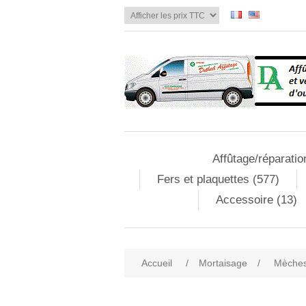
Affûtage/réparatio
Fers et plaquettes (577)
Accessoire (13)
Accueil
/
Mortaisage
/
Mèches
Attribute name
Att